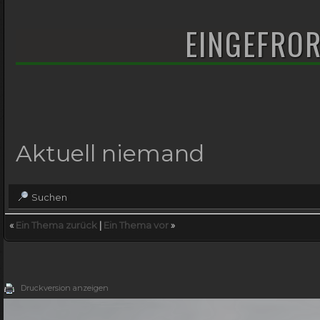
EINGEFRO
Aktuell niemand
Suchen
«
Ein Thema zurück
|
Ein Thema vor
»
Druckversion anzeigen