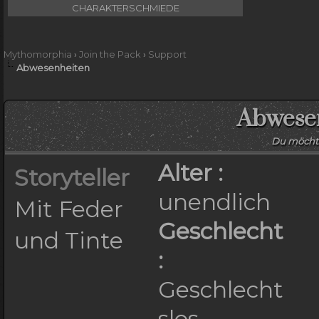
CHARAKTERSCHMIEDE
Mythomorphia
›
Join the Pack
›
Support
Abwesenheiten
Abwese
Du möcht
Alter :
Storyteller
unendlich
Mit Feder
Geschlecht
und Tinte
:
Geschlecht
slos