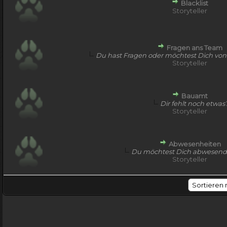
Blacklist
Storyteller
Fragen ans Team
Du hast Fragen oder möchtest Dich von
Storyteller
Bauamt
Dir fehlt noch etwas
Storyteller
Abwesenheiten
Du möchtest Dich abwesend
Storyteller