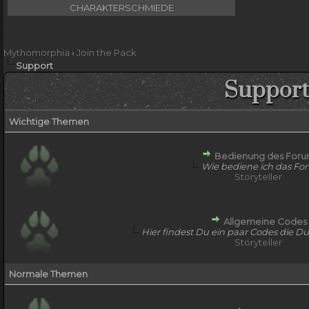
CHARAKTERSCHMIEDE
Mythomorphia
›
Join the Pack
Support
Support
Wichtige Themen
Bedienung des For
Wie bediene ich das Fo
Storyteller
Allgemeine Codes
Hier findest Du ein paar Codes die D
Storyteller
Normale Themen