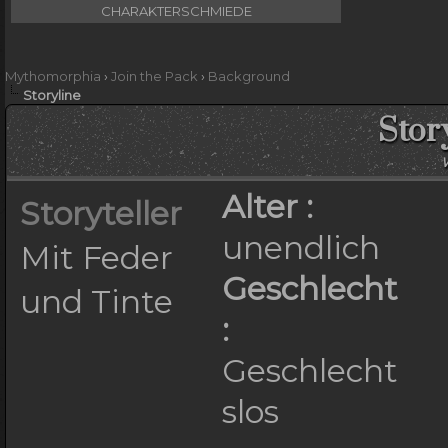
CHARAKTERSCHMIEDE
Mythomorphia
›
Join the Pack
›
Background
Storyline
Stor
W
Alter :
Storyteller
unendlich
Mit Feder
Geschlecht
und Tinte
:
Geschlecht
slos