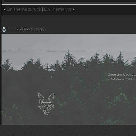
«
Ein Thema zurück
|
Ein Thema vor
»
Druckversion anzeigen
Dat
Deutsche Überset
2002-2026
MyBB 