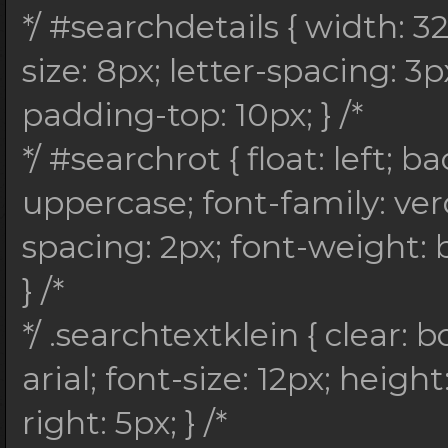
*/ #searchdetails { width: 3
size: 8px; letter-spacing: 3px
padding-top: 10px; } /*
*/ #searchrot { float: left;
uppercase; font-family: verd
spacing: 2px; font-weight: 
} /*
*/ .searchtextklein { clear: b
arial; font-size: 12px; heigh
right: 5px; } /*