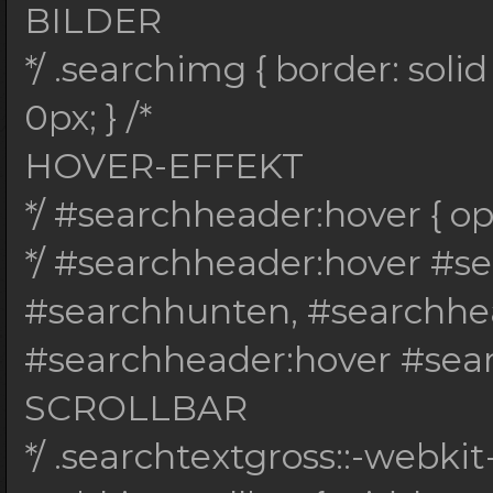
BILDER
*/ .searchimg { border: sol
0px; } /*
HOVER-EFFEKT
*/ #searchheader:hover { opac
*/ #searchheader:hover #s
#searchhunten, #searchhea
#searchheader:hover #search
SCROLLBAR
*/ .searchtextgross::-webkit-