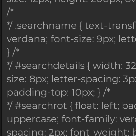
BILDER
/*
*/ .searchimg { borde
*/ .searchname { text-trans
margin: 0px 5px 5px 0
verdana; font-size: 9px; let
HOVER-EFFEKT
} /*
*/ #searchheader:hove
*/ #searchdetails { width: 3
*/ #searchheader:hove
size: 8px; letter-spacing: 3px
#searchheader:hover #
padding-top: 10px; } /*
#searchheader:hover #
*/ #searchrot { float: left;
#searchheader:hover #
uppercase; font-family: verd
} /*
spacing: 2px; font-weight: 