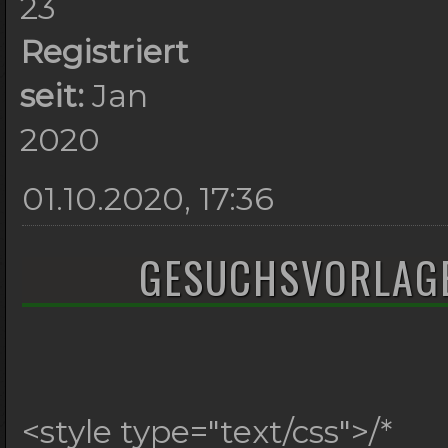
23
g.jpg'); background-p
Registriert
0.5; } /*
seit:
Jan
*/ #searchfooter a {d
2020
100%;} /*
01.10.2020, 17:36
*/ #searchfooter a sp
*/ a:link { color: #8
GESUCHSVORLAG
*/ a:hover { color: #
*/ a:visited { color:
STRICHE
*/ #searchhoben { hei
<style type="text/css">/*