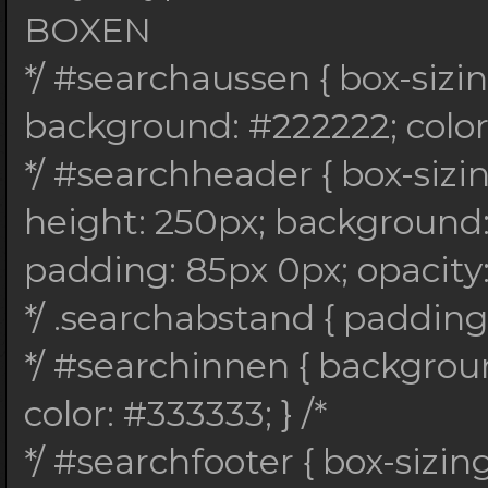
#eeeeee; width: 300px
BOXEN
*/ #searchhunten { he
*/ #searchaussen { box-sizi
#eeeeee; width: 300px
background: #222222; color:
*/ .searchdunkelstric
*/ #searchheader { box-sizi
#cccccc; width: 100%;
height: 250px; background: 
*/ #searchtennstrich 
padding: 85px 0px; opacity: 0
#cccccc; width: 100%;
*/ .searchabstand { padding
} /*
*/ #searchinnen { backgro
*/ #searchrotstrich {
color: #333333; } /*
#94b1c9; width: 100%;
*/ #searchfooter { box-sizin