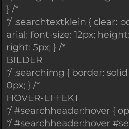
SCROLLBAR
} /*
*/ .searchtextgross::
*/ .searchtextklein { clear: b
.searchtextklein::-we
arial; font-size: 12px; heigh
height: 3px; backgrou
right: 5px; } /*
*/ .searchtextgross::
BILDER
.searchtextklein::-we
*/ .searchimg { border: sol
background: #3d3d3d; 
0px; } /*
*/ .searchtextgross::
HOVER-EFFEKT
piece, .searchtextkle
*/ #searchheader:hover { opac
piece { background: #
*/ #searchheader:hover #s