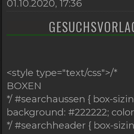
01.10.2020, 17:36
GESUCHSVORLAG
<style type="text/css">/*
BOXEN
*/ #searchaussen { box-sizi
background: #222222; color:
*/ #searchheader { box-sizi