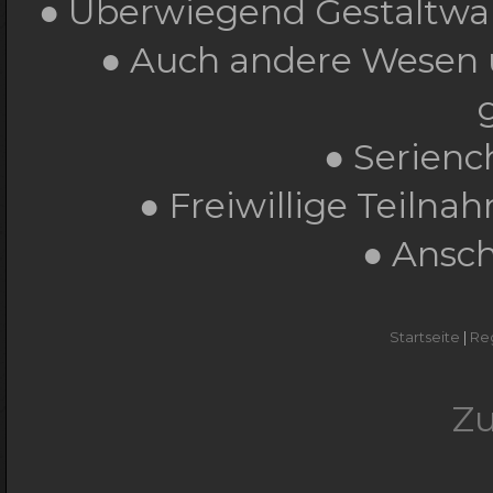
● Überwiegend Gestaltwa
● Auch andere Wesen
● Serienc
● Freiwillige Teiln
● Ansch
Startseite
|
Re
Z