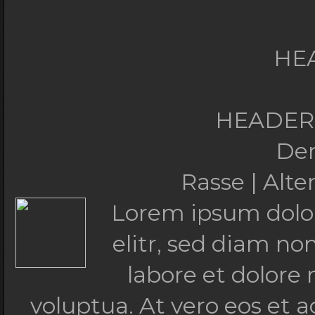
HE
HEADERT
De
Rasse | Alt
Lorem ipsum dolor
elitr, sed diam n
labore et dolore
voluptua. At vero eos et 