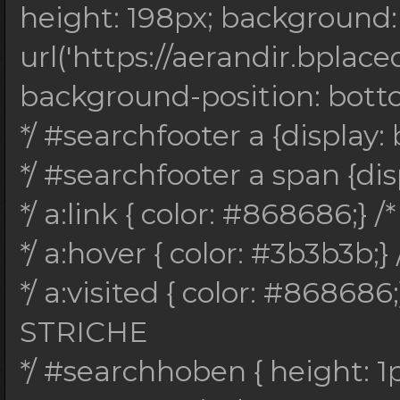
TEXT
height: 198px; background:
*/ #searchtitel { fon
url('https://aerandir.bplace
serif; font-size: 20p
background-position: bottom;
uppercase; font-style
*/ #searchfooter a {display: 
4px; color:#3d3d3d;} 
*/ #searchfooter a span {disp
*/ #searchunter { tex
*/ a:link { color: #868686;} /*
font-family: verdana;
*/ a:hover { color: #3b3b3b;} 
spacing: 2px; color:#
*/ a:visited { color: #868686;}
*/ .searchdunkel { fl
STRICHE
#222222; text-transfo
*/ #searchhoben { height: 