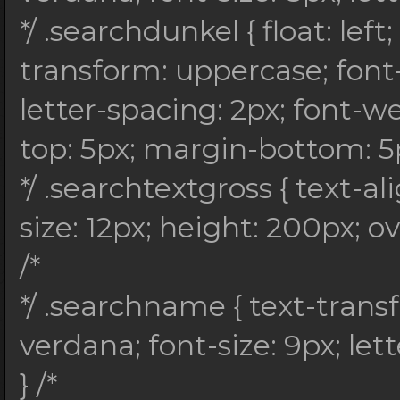
*/ .searchdunkel { float: lef
transform: uppercase; font-
letter-spacing: 2px; font-w
top: 5px; margin-bottom: 5px
*/ .searchtextgross { text-ali
size: 12px; height: 200px; o
/*
*/ .searchname { text-trans
verdana; font-size: 9px; let
} /*