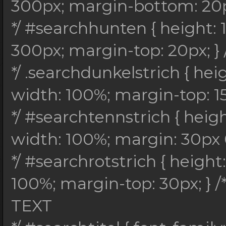
verdana; font-size: 1
300px; margin-bottom: 20px
font-weight: bold; pa
*/ #searchhunten { height:
5px; margin-bottom: 5
300px; margin-top: 20px; } 
*/ .searchtextgross {
*/ .searchdunkelstrich { hei
family: arial; font-s
width: 100%; margin-top: 15p
overflow: auto; paddi
*/ #searchtennstrich { heig
*/ .searchname { text
width: 100%; margin: 30px 0
family: verdana; font
*/ #searchrotstrich { heigh
4px; font-weight: bol
100%; margin-top: 30px; } /
*/ #searchdetails { w
TEXT
georgia; font-size: 8