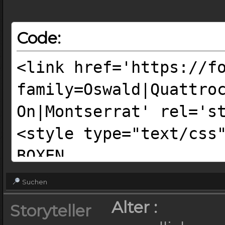
Code:
<link href='https://f
family=Oswald|Quattro
On|Montserrat' rel='s
<style type="text/css
BOXEN
*/ #searchaussen { bo
Suchen
500px; background: #2
Alter :
Storyteller
*/ #searchheader { bo