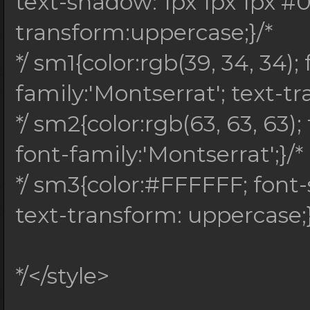
text-shadow: 1px 1px 1px #0
transform:uppercase;}/*
*/ sm1{color:rgb(39, 34, 34); 
family:'Montserrat'; text-t
*/ sm2{color:rgb(63, 63, 63);
font-family:'Montserrat';}/*
*/ sm3{color:#FFFFFF; font-s
text-transform: uppercase;}
*/</style>