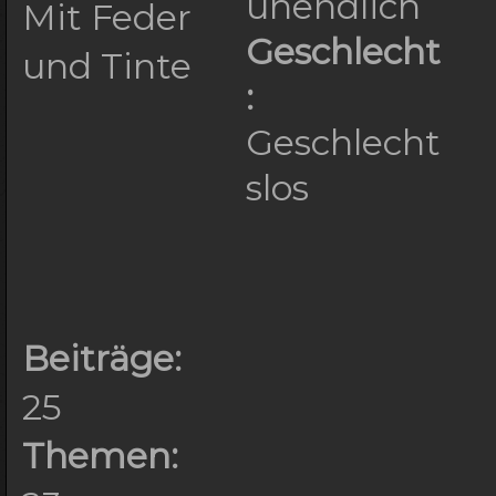
unendlich
Mit Feder
500px; height: 250px;
Geschlecht
und Tinte
url('https://placehol
:
85px 0px; opacity: 0.
Geschlecht
slos
*/ .searchabstand { p
} /*
*/ #searchinnen { bac
30px 20px; color: #33
Beiträge:
*/ #searchfooter { bo
25
500px; height: 198px;
Themen:
url('https://aerandir