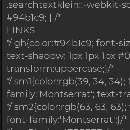
.searchtextklein::-webkit-s
*/</style>
#94b1c9; } /*
LINKS
<center>
*/ gh{color:#94b1c9; font-siz
<div id="searchaus
text-shadow: 1px 1px 1px #0
<div id="searchh
transform:uppercase;}/*
<div id="search
*/ sm1{color:rgb(39, 34, 34); 
<font
family:'Montserrat'; text-t
id="searchtitel">HEAD
*/ sm2{color:rgb(63, 63, 63);
<br>
font-family:'Montserrat';}/*