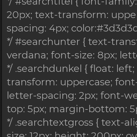
*/ #searchtitel { font-family:
font-style: italic; c
20px; text-transform: upperca
10px; } /*
spacing: 4px; color:#3d3d3d;
*/ #searchrot { float
*/ #searchunter { text-tran
text-transform: upper
verdana; font-size: 8px; lett
font-size: 8px; lette
*/ .searchdunkel { float: lef
bold; padding: 10px; 
transform: uppercase; font-
*/ .searchtextklein {
letter-spacing: 2px; font-w
justify; font-family:
top: 5px; margin-bottom: 5px
height: 150px; overfl
*/ .searchtextgross { text-ali
5px; } /*
size: 12px; height: 200px; o