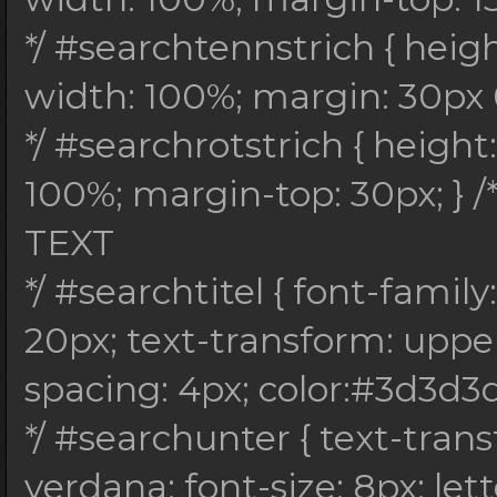
*/ #searchtennstrich { heig
width: 100%; margin: 30px 0
*/ #searchrotstrich { heigh
100%; margin-top: 30px; } /
TEXT
*/ #searchtitel { font-family:
20px; text-transform: upperca
spacing: 4px; color:#3d3d3d;
*/ #searchunter { text-tran
verdana; font-size: 8px; lett