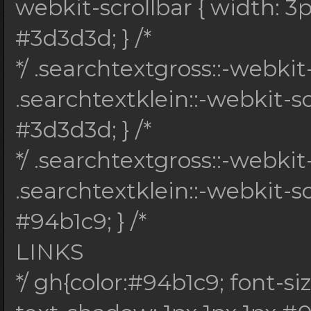
webkit-scrollbar { width: 3
#3d3d3d; } /*
*/ .searchtextgross::-webki
.searchtextklein::-webkit-
#3d3d3d; } /*
*/ .searchtextgross::-webkit
.searchtextklein::-webkit-s
#94b1c9; } /*
LINKS
*/ gh{color:#94b1c9; font-siz