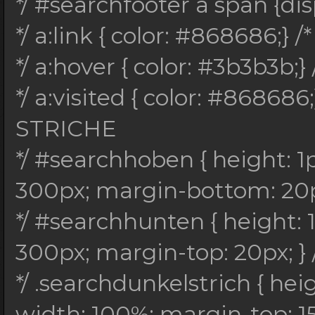
*/ #searchfooter a span {disp
*/ a:link { color: #868686;} /*
*/ a:hover { color: #3b3b3b;} 
*/ a:visited { color: #868686;}
STRICHE
*/ #searchhoben { height: 
300px; margin-bottom: 20px
*/ #searchhunten { height:
300px; margin-top: 20px; } 
*/ .searchdunkelstrich { hei
width: 100%; margin-top: 15p