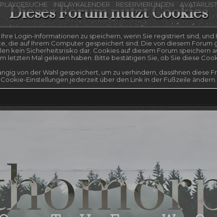
NPLAYGESUCHE
INPLAYKALENDER
RESERVIERUNGEN
AVATARLIS
Dieses Forum nutzt Cookies
re Login-Informationen zu speichern, wenn Sie registriert sind, und I
te, die auf Ihrem Computer gespeichert sind; Die von diesem Forum g
n kein Sicherheitsrisiko dar. Cookies auf diesem Forum speichern a
 letzten Mal gelesen haben. Bitte bestätigen Sie, ob Sie diese Coo
ngig von der Wahl gespeichert, um zu verhindern, dassIhnen diese Fra
Cookie-Einstellungen jederzeit über den Link in der Fußzeile ändern.