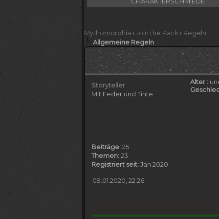
CHARAKTERSCHMIEDE
Mythomorphia
›
Join the Pack
›
Regeln
Allgemeine Regeln
Alter :
un
Storyteller
Geschlec
Mit Feder und Tinte
Beiträge:
25
Themen:
23
Registriert seit:
Jan 2020
09.01.2020, 22:26