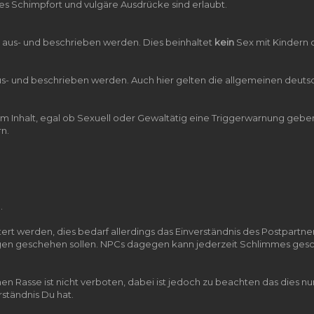
edes Schimpfort und vulgäre Ausdrücke sind erlaubt.
n aus- und beschrieben werden. Dies beinhaltet
kein
Sex mit Kindern 
aus- und beschrieben werden. Auch hier gelten die allgemeinen deu
em Inhalt, egal ob Sexuell oder Gewaltätig eine Triggerwarnung gebe
rn.
.
ert werden, dies bedarf allerdings das Einverständnis des Postpartne
en geschehen sollen. NPCs dagegen kann jederzeit Schlimmes gesch
en Rasse ist nicht verboten, dabei ist jedoch zu beachten das dies n
ständnis Du hat.