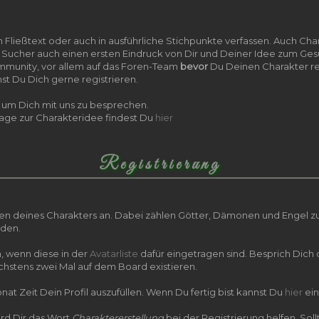
ließtext oder auch in ausführliche Stichpunkte verfassen. Auch Chara
 Sucher auch einen ersten Eindruck von Dir und Deiner Idee zum Ges
mmunity, vor allem auf das Foren-Team
bevor
Du Deinen Charakter reg
st Du Dich gerne registrieren.
um Dich mit uns zu besprechen.
age zur Charakteridee findest Du
hier
Registrierung
en deines Charakters an. Dabei zählen Götter, Dämonen und Engel z
den.
 wenn diese in der
Avatarliste
dafür eingetragen sind. Besprich Dich 
öchstens zwei Mal auf dem Board existieren.
at Zeit Dein Profil auszufüllen. Wenn Du fertig bist kannst Du
hier
ein
ird Dir das Wort
Charaktererstellung
bei der Registrierung helfen. 