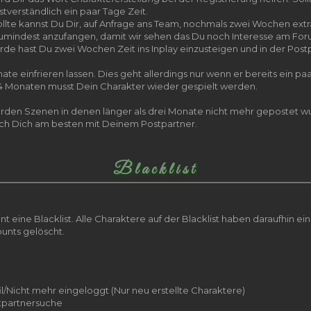
tverständlich ein paar Tage Zeit.
te kannst Du Dir, auf Anfrage ans Team, nochmals zwei Wochen extr
 zumindest anzufangen, damit wir sehen das Du noch Interesse am Fo
hast Du zwei Wochen Zeit ins Inplay einzusteigen und in der Post
ate einfrieren lassen. Dies geht allerdings nur wenn er bereits ein p
 4 Monaten musst Dein Charakter wieder gespielt werden.
rden Szenen in denen länger als drei Monate nicht mehr gepostet wu
ich Dich am besten mit Deinem Postpartner.
Blacklist
 eine Blacklist. Alle Charaktere auf der Blacklist haben daraufhin e
ounts gelöscht.
l/Nicht mehr eingeloggt (Nur neu erstellte Charaktere)
stpartnersuche