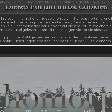
NPLAYGESUCHE
INPLAYKALENDER
RESERVIERUNGEN
AVATARLIS
Dieses Forum nutzt Cookies
re Login-Informationen zu speichern, wenn Sie registriert sind, und I
te, die auf Ihrem Computer gespeichert sind; Die von diesem Forum g
n kein Sicherheitsrisiko dar. Cookies auf diesem Forum speichern a
 letzten Mal gelesen haben. Bitte bestätigen Sie, ob Sie diese Coo
ngig von der Wahl gespeichert, um zu verhindern, dassIhnen diese Fra
Cookie-Einstellungen jederzeit über den Link in der Fußzeile ändern.