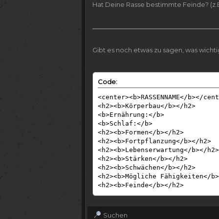
Hat Deine Rasse bestimmte Feinde? (z.B
Gibt es noch etwas zu sagen, was wichti
Code:
<center><b>RASSENNAME</b></cent
<h2><b>Körperbau</b></h2>
<b>Ernährung:</b>
<b>Schlaf:</b>
<h2><b>Formen</b></h2>
<h2><b>Fortpflanzung</b></h2>
<h2><b>Lebenserwartung</b></h2>
<h2><b>Stärken</b></h2>
<h2><b>Schwächen</b></h2>
<h2><b>Mögliche Fähigkeiten</b>
<h2><b>Feinde</b></h2>
<h2><b>Wichtige Informationen</
Suchen