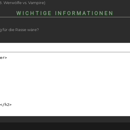
. Werwölfe vs. Vampire)
WICHTIGE INFORMATIONEN
g für die Rasse wäre?
er>
</h2>
b></h2>