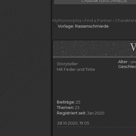
CHARAKTERSCHMIEDE
Mythomorphia
›
Find a Partner
›
Charakter
Vorlage: Rassenschmiede
V
Alter :
un
Storyteller
Geschlec
Mit Feder und Tinte
Beiträge:
25
Themen:
23
Registriert seit:
Jan 2020
28.10.2020, 19:05