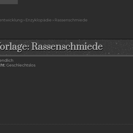
entwicklung
›
Enzyklopädie
›
Rassenschmiede
orlage: Rassenschmiede
endlich
ht:
Geschlechtslos