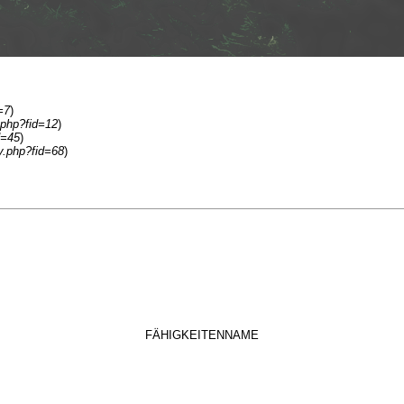
=7
)
.php?fid=12
)
d=45
)
y.php?fid=68
)
FÄHIGKEITENNAME