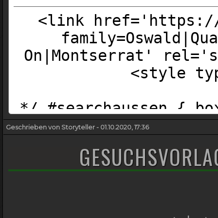
<link href='https:/
family=Oswald|Qua
On|Montserrat' rel='s
<style ty
*/ #searchaussen { bo
500px; background: #2
Geschrieben von Storyteller - 01.10.2020, 17:36
*/ #searchheader { bo
GESUCHSVORLAG
500px; height
url('https://placehold
0px; opa
*/ .searchabstand { p