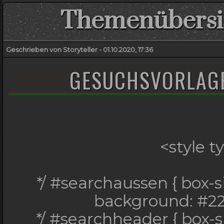
Themenübersic
Geschrieben von Storyteller - 01.10.2020, 17:36
GESUCHSVORLAG
<style t
*/ #searchaussen { box-s
background: #222
*/ #searchheader { box-s