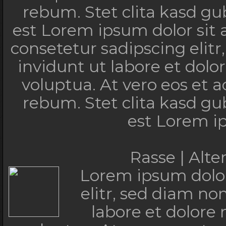
<font id="searc
rebum. Stet clita kasd g
Unter
est Lorem ipsum dolor sit
<div id="sea
consetetur sadipscing eli
<
invidunt ut labore et dol
<div class=
voluptua. At vero eos et 
<div class="
rebum. Stet clita kasd g
Such
est Lorem i
<div class="sear
<div style
Rasse | Alt
class="se
Lorem ipsum dolor
<sm3>Rasse | A
elitr, sed diam n
</
labore et dolore
<