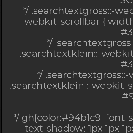
*/ #searchheade
*/ .searchtextgross::-web
#searchheader:
webkit-scrollbar { widt
#searchheader
#3
#searchheader:hover #
*/ .searchtextgros
.searchtextklein::-webk
S
#3
*/ .searchtextgr
*/ .searchtextgross::
.searchtextklein::-we
.searchtextklein::-webkit-
height: 3px; bac
#9
*/ .searchtextgross
.searchtextklein::
*/ gh{color:#94b1c9; font-s
backgroun
text-shadow: 1px 1px 1p