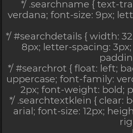
*/ .searchname { text-tr
verdana; font-size: 9px; let
*/ #searchdetails { width: 32
8px; letter-spacing: 3px; 
padding
*/ #searchrot { float: left;
uppercase; font-family: verd
2px; font-weight: bold; p
*/ .searchtextklein { clear: 
arial; font-size: 12px; hei
rig