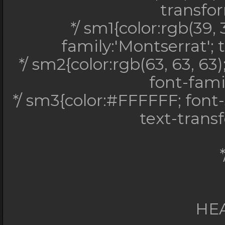
*/ .searchtextgross
transfo
piece, .searchtextkle
*/ sm1{color:rgb(39, 
piece { backg
family:'Montserrat'; 
*/ sm2{color:rgb(63, 63, 63)
*/ gh{color:#94b1c
font-famil
family:'Montserrat'
*/ sm3{color:#FFFFFF; font-s
#000; font-
text-trans
transfor
*/ sm1{color:rgb(39,
font-family:'Mont
upp
*/ sm2{color:rgb(63,
HE
font-weight: bold; f