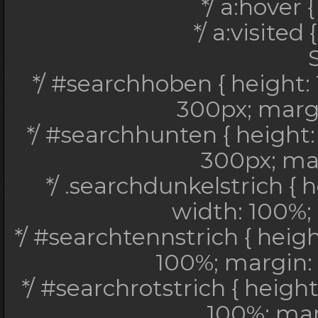
*/ a:hover 
*/ a:visited
*/ #searchhoben { height:
300px; margi
*/ #searchhunten { height
300px; mar
*/ .searchdunkelstrich { 
width: 100%; 
*/ #searchtennstrich { heig
100%; margin: 
*/ #searchrotstrich { heigh
100%; marg