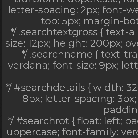
font-weight: bold; pad
letter-spacing: 2px; font-w
margin-bottom: 5p
top: 5px; margin-bott
*/ .searchtextgross {
*/ .searchtextgross { text-al
family: arial; font-
size: 12px; height: 200px; ov
overflow: auto; p
*/ .searchname { text-tr
*/ .searchname { text
verdana; font-size: 9px; let
family: verdana; font
4px; font-w
*/ #searchdetails { width: 32
*/ #searchdetails { 
8px; letter-spacing: 3px; 
georgia; font-size:
padding
font-style: italic; c
*/ #searchrot { float: left;
10
uppercase; font-family: verd
*/ #searchrot { float