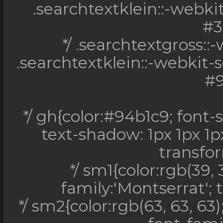
.searchtextklein::-webk
#3
*/ .searchtextgross::
.searchtextklein::-webkit-
#9
*/ gh{color:#94b1c9; font-s
text-shadow: 1px 1px 1p
transfo
*/ sm1{color:rgb(39, 
family:'Montserrat'; 
*/ sm2{color:rgb(63, 63, 63)