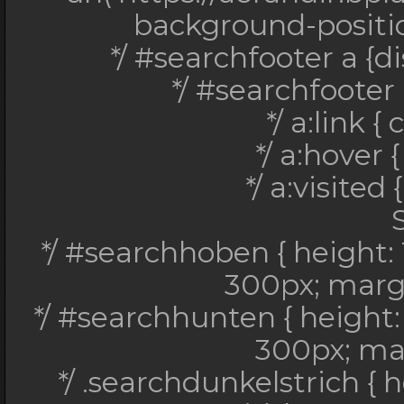
*/ a:hover { 
background-position
*/ a:visited {
*/ #searchfooter a {di
*/ #searchfooter 
*/ #searchhoben { 
*/ a:link {
#eeeeee; width: 300px
*/ a:hover 
*/ #searchhunten {
*/ a:visited
#eeeeee; width: 300
*/ .searchdunkelstric
*/ #searchhoben { height:
#cccccc; width: 100
300px; margi
*/ #searchtennstrich
*/ #searchhunten { height
#cccccc; width: 100%; 
300px; mar
*/ .searchdunkelstrich { 
*/ #searchrotstrich 