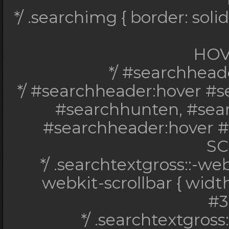
*/ .searchimg { border: sol
HOV
*/ #searchheader
*/ #searchheader:hover #
#searchhunten, #sear
#searchheader:hover #se
S
*/ .searchtextgross::-web
webkit-scrollbar { widt
#3
*/ .searchtextgros