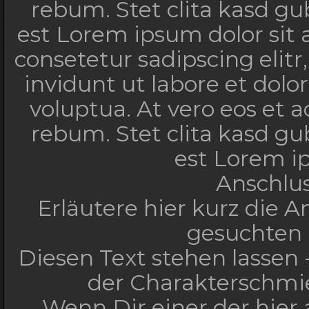
rebum. Stet clita kasd g
est Lorem ipsum dolor sit
consetetur sadipscing eli
invidunt ut labore et dol
voluptua. At vero eos et 
rebum. Stet clita kasd g
est Lorem i
Anschlu
Erläutere hier kurz die 
gesuchten 
Diesen Text stehen lassen -
der Charakterschmi
Wenn Dir einer der hier 