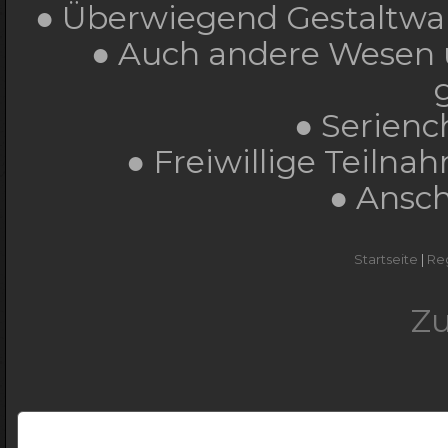
● Überwiegend Gestaltwa
● Auch andere Wesen
● Serienc
● Freiwillige Teiln
● Ansch
Startseite
|
Re
Z