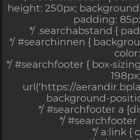
height: 250px; background: 
padding: 85px 
*/ .searchabstand { pad
*/ #searchinnen { backgro
color
*/ #searchfooter { box-sizin
198px
url('https://aerandir.bp
background-position
*/ #searchfooter a {di
*/ #searchfooter 
*/ a:link {