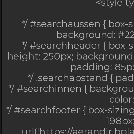
<style t
*/ #searchinnen { ba
*/ #searchaussen { box-s
30px 20px; c
background: #222
*/ #searchfooter { bo
*/ #searchheader { box-s
500px; height
height: 250px; background: 
url('https://aerandir.
padding: 85px 
.jpg'); background-pos
*/ .searchabstand { pad
*/ #searchinnen { backgro
*/ #searchfooter a {di
color
*/ #searchfooter { box-sizin
*/ #searchfooter a
198px
*/ a:link { 
url('https://aerandir.bp