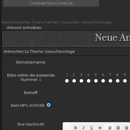
CHARAKTERSCHMIEDE
Mythomorphia
›
Find a Partner
›
Gesuche
›
Gesuchsvorlage
Antwort schreiben
Neue An
Antworten zu Thema: Gesuchsvorlage
Benutzername:
1
2
3
4
5
6
7
8
9
Bitte wähle die passende
Nummer:
4
Betreff:
Kein NPC AVATAR
Ihre Nachricht: