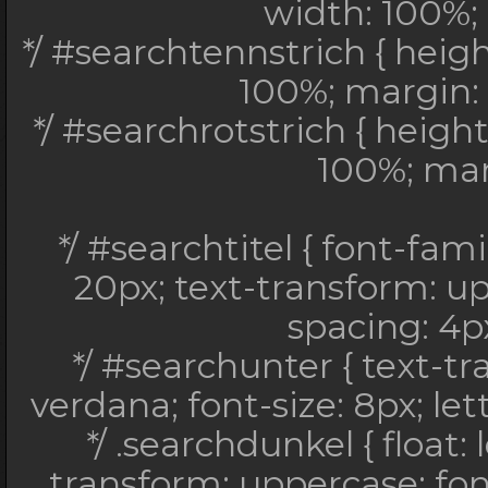
width: 100%; 
#94b1c9; width: 100
*/ #searchtennstrich { heig
100%; margin: 
*/ #searchtitel { fo
*/ #searchrotstrich { heigh
serif; font-size: 20px
100%; marg
font-style: itali
color:
*/ #searchtitel { font-fami
*/ #searchunter { text
20px; text-transform: uppe
family: verdana; font
spacing: 4px
2px; colo
*/ #searchunter { text-t
*/ .searchdunkel {
verdana; font-size: 8px; let
#222222; text-transfo
*/ .searchdunkel { float:
verdana; font-size: 
transform: uppercase; font