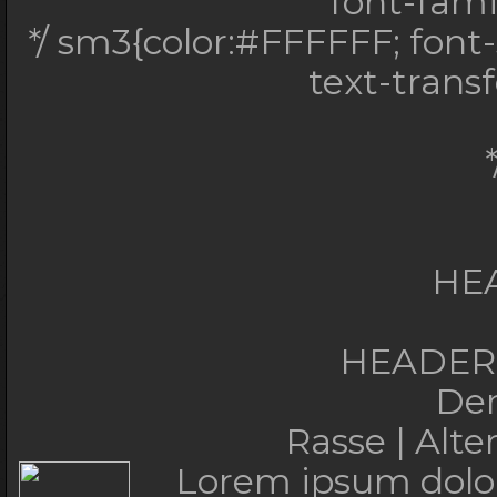
font-famil
*/ sm3{color:#FFFFFF; font-s
text-trans
HE
HEADERT
De
Rasse | Alt
Lorem ipsum dolor