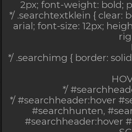
2px; font-weight: bold; p
text-transform: upper
*/ .searchtextklein { clear: 
font-size: 8px; lette
arial; font-size: 12px; hei
bold; padding: 10
rig
*/ .searchtextklein 
justify; font-famil
*/ .searchimg { border: sol
height: 150px; overflo
HOV
*/ #searchheader
*/ .searchimg { border
*/ #searchheader:hover #
0px 5px
#searchhunten, #sear
HOV
#searchheader:hover #se
*/ #searchheader:
S