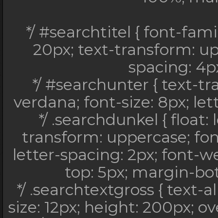
*/ #searchtitel { font-fami
20px; text-transform: uppe
spacing: 4px
*/ #searchunter { text-t
verdana; font-size: 8px; let
*/ .searchdunkel { float:
transform: uppercase; font
letter-spacing: 2px; font-w
top: 5px; margin-bott
*/ .searchtextgross { text-al
size: 12px; height: 200px; ov