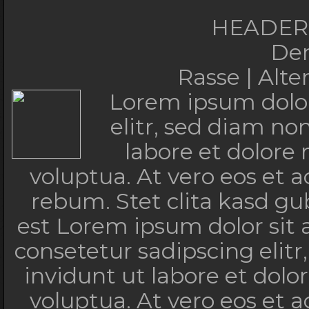
*/ sm3{color:#FFFFF
HEADERT
family:'Montserrat'; t
De
Rasse | Alt
*/
Lorem ipsum dolor
elitr, sed diam n
<
labore et dolore
<div id=
voluptua. At vero eos et 
<div id="
rebum. Stet clita kasd g
<div id="se
est Lorem ipsum dolor sit
<
consetetur sadipscing eli
id="searchtite
invidunt ut labore et dol
<
voluptua. At vero eos et 