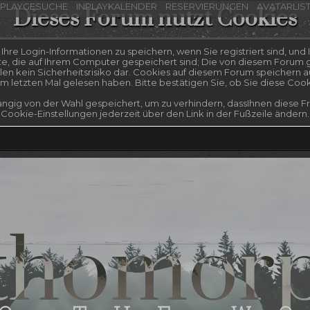
NPLAYGESUCHE
INPLAYKALENDER
RESERVIERUNGEN
AVATARLIS
Dieses Forum nutzt Cookies
re Login-Informationen zu speichern, wenn Sie registriert sind, und I
te, die auf Ihrem Computer gespeichert sind; Die von diesem Forum g
n kein Sicherheitsrisiko dar. Cookies auf diesem Forum speichern a
 letzten Mal gelesen haben. Bitte bestätigen Sie, ob Sie diese Coo
ngig von der Wahl gespeichert, um zu verhindern, dassIhnen diese Fra
Cookie-Einstellungen jederzeit über den Link in der Fußzeile ändern.