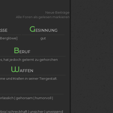
Neue Beiträge
Alle Foren als gelesen markieren
G
ASSE
ESINNUNG
[Berglöwe]
gut
B
ERUF
os, hat jedoch gelernt zu gehorchen
W
AFFEN
ne und Krallen in seiner Tiergestalt.
lässlich | gehorsam | humorvoll |
ebig | schreckhaft | unsicher | unwissend