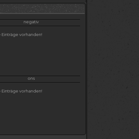
eisten mit einem Band im Nacken als
ich dicht ist, sondern eher wie ein 3-
negativ
eans, ein weißes Shirt und Pullover,
 Einträge vorhanden!
ibund. Dazu ein schwarzes
f.
 umrandet mit der Form eines
Oberschenkels, nahe seinem Schritt. Auf
Narben, die durch Schnitte mit einem
rheilt.
ons
 halbes Dutzend verheilte Striemen auf
 Einträge vorhanden!
nden. Eine unschöne "OP"-Narbe
rissene Milz entfernt werden müssen als
h einen Lötkolben auf dem unteren
 sich aber wiederholendes Muster aus.
e (ohne Schwanz) von 1,95 m ein