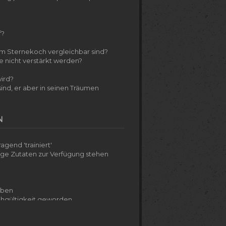
f?
em Sternekoch vergleichbar sind?
e nicht verstärkt werden?
wird?
sind, er aber in seinen Träumen
N
agend 'trainiert'
ige Zutaten zur Verfügung stehen
eben
eichgültigkeit geworden
en zu müssen