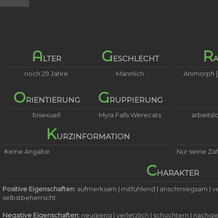
A
G
R
LTER
ESCHLECHT
noch 29 Jahre
Männlich
Animorph 
O
G
RIENTIERUNG
RUPPIERUNG
bisexuell
Myra Falls Werecats
arbeitsl
K
URZINFORMATION
Keine Angabe
Nur seine Zäh
C
HARAKTER
Positive Eigenschaften:
aufmerksam | mitfühlend | anschmiegsam | ver
selbstbeherrscht
Negative Eigenschaften:
neugierig | verletzlich | schüchtern | nachgi