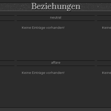
A
USSEHEN
Beziehungen
Als Mensch trägt Kareem seine schwarzen Haare schulterlang und m
Zopf zusammengefasst. Er hat einen Vollbart, der jedoch nicht sonderl
neutral
Tage-Bart, der nur eben 5 Tage lang schon wächst.
Da er eher selten das Haus verlässt, besitzt er nur eine dunkelblaue J
Keine Einträge vorhanden!
Keine
sowie ein Paar Turnschuhe. Schmuck oder eine Uhr besitzt er nicht.
Im Haus von Terrence trägt er nur eine weiche Sporthose mit Gumm
Lederhalsband, mit metallener Öse, welches er niemals ablegen dar
Zudem besitzt er auch ein
Brandzeichen
(ein verschnörkeltes T.C. -
mittelalterlichen Wappenschildes) auf der Innenseite seines linken 
der Rückseite beider Oberschenkel befinden sich mehrere feinere 
Skalpell zugefügt wurden. Manche zwei von ihnen sind gerade erst ve
affäre
Auch zeichnen sein Körper noch einige
ältere Narben
, wie etwa ein
Keine Einträge vorhanden!
Keine
dem Rücken, vor 12 Jahren durch Schläge mit der Reitgerte entsta
unterhalb des linken Brustkorbes. Dort hatte seine, durch Tritte, ge
er 19 war. Nur ein halbes Jahr später wurde er mit Brandmalen durc
Bauchbereich bestraft. Diese Verbrennungen wirken wie ein wirres,
Als Berglöwe ist er mit einer Schulterhöhe von 91 cm und einer Läng
großes Exemplar dieser Rasse.