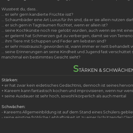
Wusstest du, dass...
... er sehr gern kandierte Früchte isst?
... Schaumbäder eine Art Luxus für ihn sind, da er sie allein nutzen dar
... er sich gern in Tagträumen flüchtet, wenn er allein ist?
... seine Kochkünste noch nie gelobt wurden, auch wenn sie mit ein
... er gelernt hat Schmerzen gut zu verbergen, damit sie von Terrenc
... ihm Tiere mit Schuppen und Feder am liebsten sind?
... er sehr misstrauisch geworden ist, wann immer er nett behandelt 
... seine Erinnerungen an seine Kindheit und Jugend fast verschüttet 
manchmal ein bestimmtes Gesicht sieht?
S
TÄRKEN & SCHWÄCHE
Stärken:
+ er hat zwar kein eidetisches Gedächtnis, dennoch ist seines hervorr
+ Kareem kann fantastisch kochen und improvisieren, wenn nur wen
+ seine Ausdauer ist sehr hoch, sowohl körperlich als auch mental
Schwächen:
- Kareems Allgemeinbildung ist auf dem Stand eines Schülers gebli
- seine einstige fröhliche Lebhaftigkeit ist zu einer (schützende) Gl
- er fürchtet seine Berglöwengestalt, da es für ihn bedeutet kämpf