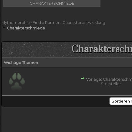
CHARAKTERSCHMIEDE
Mythomorphia
›
Find a Partner
›
Charakterentwicklung
Charakterschmiede
Charaktersch
Wichtige Themen
Vorlage: Charaktersch
Storyteller