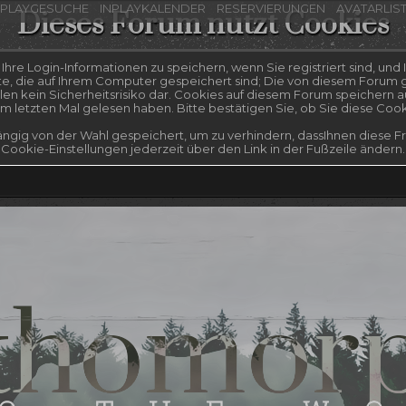
NPLAYGESUCHE
INPLAYKALENDER
RESERVIERUNGEN
AVATARLIS
Dieses Forum nutzt Cookies
re Login-Informationen zu speichern, wenn Sie registriert sind, und I
te, die auf Ihrem Computer gespeichert sind; Die von diesem Forum g
n kein Sicherheitsrisiko dar. Cookies auf diesem Forum speichern a
 letzten Mal gelesen haben. Bitte bestätigen Sie, ob Sie diese Coo
ngig von der Wahl gespeichert, um zu verhindern, dassIhnen diese Fra
Cookie-Einstellungen jederzeit über den Link in der Fußzeile ändern.