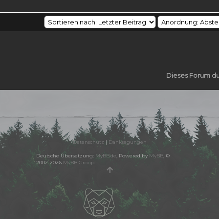
Dieses Forum d
Datenschutz
|
Danksagungen
Deutsche Übersetzung:
MyBB.de
, Powered by
MyBB
, ©
2002-2026
MyBB Group
.