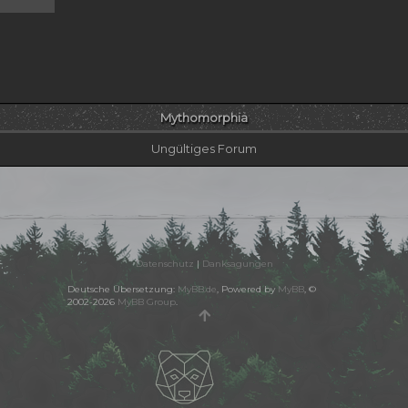
Mythomorphia
Ungültiges Forum
Datenschutz
|
Danksagungen
Deutsche Übersetzung:
MyBB.de
, Powered by
MyBB
, ©
2002-2026
MyBB Group
.