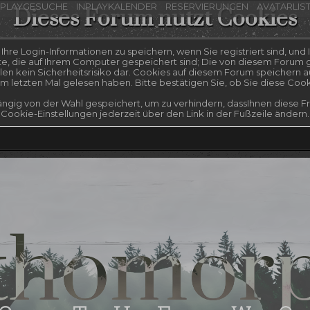
NPLAYGESUCHE
INPLAYKALENDER
RESERVIERUNGEN
AVATARLIS
Dieses Forum nutzt Cookies
re Login-Informationen zu speichern, wenn Sie registriert sind, und I
te, die auf Ihrem Computer gespeichert sind; Die von diesem Forum g
n kein Sicherheitsrisiko dar. Cookies auf diesem Forum speichern a
 letzten Mal gelesen haben. Bitte bestätigen Sie, ob Sie diese Coo
ngig von der Wahl gespeichert, um zu verhindern, dassIhnen diese Fra
Cookie-Einstellungen jederzeit über den Link in der Fußzeile ändern.