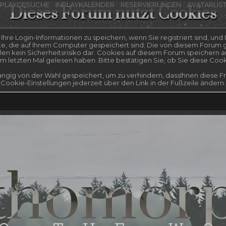
NPLAYGESUCHE
INPLAYKALENDER
RESERVIERUNGEN
AVATARLIS
Dieses Forum nutzt Cookies
re Login-Informationen zu speichern, wenn Sie registriert sind, und I
te, die auf Ihrem Computer gespeichert sind; Die von diesem Forum g
n kein Sicherheitsrisiko dar. Cookies auf diesem Forum speichern a
 letzten Mal gelesen haben. Bitte bestätigen Sie, ob Sie diese Coo
ngig von der Wahl gespeichert, um zu verhindern, dassIhnen diese Fra
Cookie-Einstellungen jederzeit über den Link in der Fußzeile ändern.